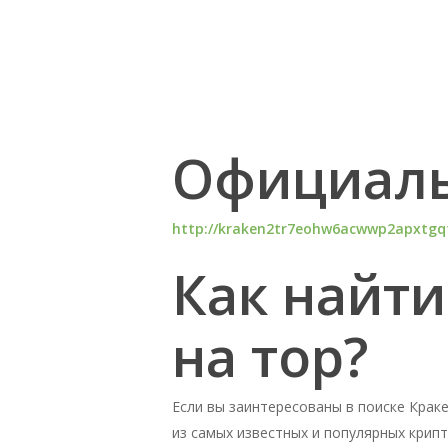
Официаль
http://kraken2tr7eohw6acwwp2apxtgq
Как найти
на тор?
Если вы заинтересованы в поиске Кракен
из самых известных и популярных крипт