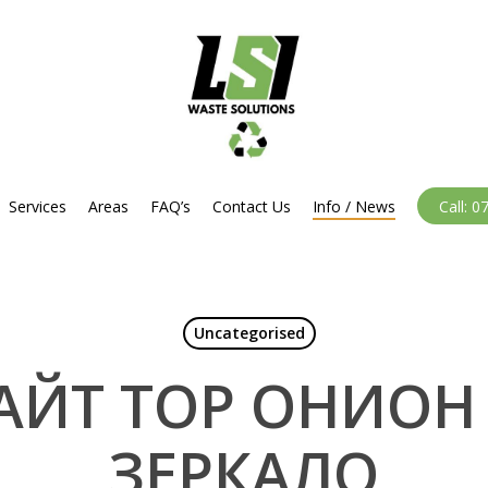
Services
Areas
FAQ’s
Contact Us
Info / News
Call: 
Uncategorised
АЙТ ТОР ОНИОН
ЗЕРКАЛО