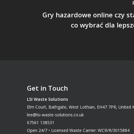
Gry hazardowe online czy s
co wybrać dla leps
Get in Touch
LSI Waste Solutions
Elm Court, Bathgate, West Lothian, EH47 7PR, United
lee@lsi-waste-solutions.co.uk
07561 138531
Open 24/7 • Licensed Waste Carrier: WCR/R/3015884