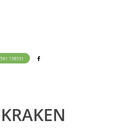
facebook
07561 138531
 KRAKEN