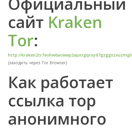
Официальный
сайт
Kraken
Tor
:
http://kraken2tr7eohw6acwwp2apxtgqtoy67gzggozvuzmglc
(заходить через Tor Browser)
Как работает
ссылка тор
анонимного