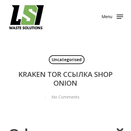
Skip
to
Menu
main
content
Uncategorised
KRAKEN TOR ССЫЛКА SHOP
ONION
No Comments