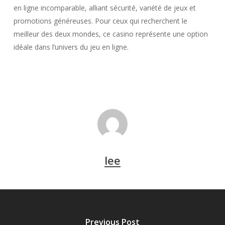
en ligne incomparable, alliant sécurité, variété de jeux et
promotions généreuses. Pour ceux qui recherchent le
meilleur des deux mondes, ce casino représente une option
idéale dans l’univers du jeu en ligne.
lee
Previous Post