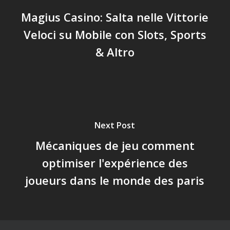
Magius Casino: Salta nelle Vittorie
Veloci su Mobile con Slots, Sports
& Altro
Next Post
Mécaniques de jeu comment
optimiser l'expérience des
joueurs dans le monde des paris