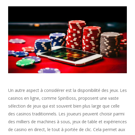
Un autre aspect à considérer est la disponibilité des jeux. Les
casinos en ligne, comme SpinBoss, proposent une vaste
sélection de jeux qui est souvent bien plus large que celle
des casinos traditionnels. Les joueurs peuvent choisir parmi
des milliers de machines à sous, jeux de table et expériences
de casino en direct, le tout à portée de clic. Cela permet aux