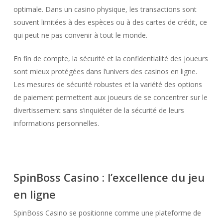
optimale. Dans un casino physique, les transactions sont
souvent limitées à des espèces ou à des cartes de crédit, ce
qui peut ne pas convenir à tout le monde.
En fin de compte, la sécurité et la confidentialité des joueurs
sont mieux protégées dans l’univers des casinos en ligne.
Les mesures de sécurité robustes et la variété des options
de paiement permettent aux joueurs de se concentrer sur le
divertissement sans s’inquiéter de la sécurité de leurs
informations personnelles.
SpinBoss Casino : l’excellence du jeu
en ligne
SpinBoss Casino se positionne comme une plateforme de