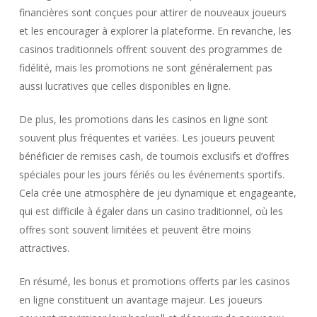
financières sont conçues pour attirer de nouveaux joueurs
et les encourager à explorer la plateforme. En revanche, les
casinos traditionnels offrent souvent des programmes de
fidélité, mais les promotions ne sont généralement pas
aussi lucratives que celles disponibles en ligne.
De plus, les promotions dans les casinos en ligne sont
souvent plus fréquentes et variées. Les joueurs peuvent
bénéficier de remises cash, de tournois exclusifs et d’offres
spéciales pour les jours fériés ou les événements sportifs.
Cela crée une atmosphère de jeu dynamique et engageante,
qui est difficile à égaler dans un casino traditionnel, où les
offres sont souvent limitées et peuvent être moins
attractives.
En résumé, les bonus et promotions offerts par les casinos
en ligne constituent un avantage majeur. Les joueurs