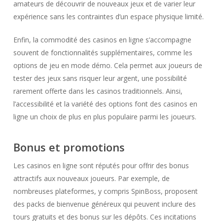
amateurs de découvrir de nouveaux jeux et de varier leur
expérience sans les contraintes d’un espace physique limité.
Enfin, la commodité des casinos en ligne s’accompagne
souvent de fonctionnalités supplémentaires, comme les
options de jeu en mode démo. Cela permet aux joueurs de
tester des jeux sans risquer leur argent, une possibilité
rarement offerte dans les casinos traditionnels. Ainsi,
l’accessibilité et la variété des options font des casinos en
ligne un choix de plus en plus populaire parmi les joueurs.
Bonus et promotions
Les casinos en ligne sont réputés pour offrir des bonus
attractifs aux nouveaux joueurs. Par exemple, de
nombreuses plateformes, y compris SpinBoss, proposent
des packs de bienvenue généreux qui peuvent inclure des
tours gratuits et des bonus sur les dépôts. Ces incitations