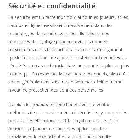
Sécurité et confidentialité
La sécurité est un facteur primordial pour les joueurs, et les
casinos en ligne investissent massivement dans des
technologies de sécurité avancées. Ils utilisent des
protocoles de cryptage pour protéger les données
personnelles et les transactions financières. Cela garantit
que les informations des joueurs restent confidentielles et
sécurisées, un aspect crucial dans un monde de plus en plus
numérique. En revanche, les casinos traditionnels, bien qu’ils
soient généralement sûrs, ne peuvent pas offrir le même
niveau de protection des données personnelles.
De plus, les joueurs en ligne bénéficient souvent de
méthodes de paiement variées et sécurisées, y compris les
portefeuilles électroniques et les cryptomonnaies. Cela
permet aux joueurs de choisir les options qui leur
conviennent le mieux tout en assurant une sécurité