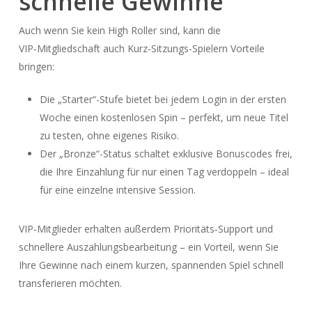
schnelle Gewinne
Auch wenn Sie kein High Roller sind, kann die
VIP‑Mitgliedschaft auch Kurz‑Sitzungs-Spielern Vorteile
bringen:
Die „Starter“-Stufe bietet bei jedem Login in der ersten
Woche einen kostenlosen Spin – perfekt, um neue Titel
zu testen, ohne eigenes Risiko.
Der „Bronze“-Status schaltet exklusive Bonuscodes frei,
die Ihre Einzahlung für nur einen Tag verdoppeln – ideal
für eine einzelne intensive Session.
VIP‑Mitglieder erhalten außerdem Prioritäts‑Support und
schnellere Auszahlungsbearbeitung – ein Vorteil, wenn Sie
Ihre Gewinne nach einem kurzen, spannenden Spiel schnell
transferieren möchten.