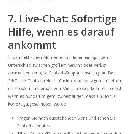
7. Live‑Chat: Sofortige
Hilfe, wenn es darauf
ankommt
In den hektischen Momenten, in denen ein Spin den
Unterschied zwischen großem Gewinn oder Verlust
ausmachen kann, ist Echtzeit‑Support unschlagbar. Der
24/7‑Live-Chat von Horus Casino wird von Agenten betreut,
die Probleme innerhalb von Minuten lösen können – selbst
wenn es nur darum geht, zu bestätigen, dass ein Bonus
korrekt gutgeschrieben wurde.
Fragen Sie nach ausstehenden Spins und sehen Sie
Echtzeit‑Updates.
Bitten Sie um Klärung der Bonusbedingungen vor dem