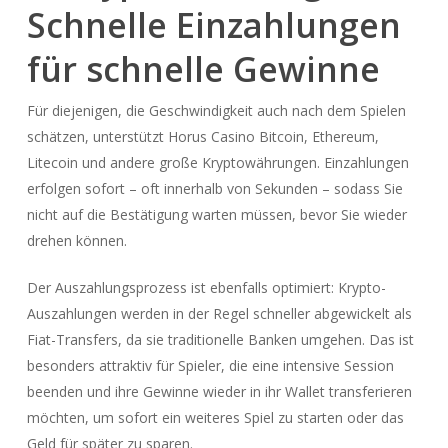
Schnelle Einzahlungen
für schnelle Gewinne
Für diejenigen, die Geschwindigkeit auch nach dem Spielen
schätzen, unterstützt Horus Casino Bitcoin, Ethereum,
Litecoin und andere große Kryptowährungen. Einzahlungen
erfolgen sofort – oft innerhalb von Sekunden – sodass Sie
nicht auf die Bestätigung warten müssen, bevor Sie wieder
drehen können.
Der Auszahlungsprozess ist ebenfalls optimiert: Krypto-
Auszahlungen werden in der Regel schneller abgewickelt als
Fiat-Transfers, da sie traditionelle Banken umgehen. Das ist
besonders attraktiv für Spieler, die eine intensive Session
beenden und ihre Gewinne wieder in ihr Wallet transferieren
möchten, um sofort ein weiteres Spiel zu starten oder das
Geld für später zu sparen.