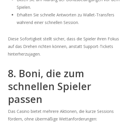
Spielen.
Erhalten Sie schnelle Antworten zu Wallet-Transfers
während einer schnellen Session.
Diese Sofortigkeit stellt sicher, dass die Spieler ihren Fokus
auf das Drehen richten können, anstatt Support-Tickets
hinterherzujagen.
8. Boni, die zum
schnellen Spieler
passen
Das Casino bietet mehrere Aktionen, die kurze Sessions
fördern, ohne übermäßige Wettanforderungen: