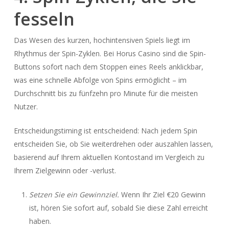
fesseln
Das Wesen des kurzen, hochintensiven Spiels liegt im
Rhythmus der Spin-Zyklen. Bei Horus Casino sind die Spin-
Buttons sofort nach dem Stoppen eines Reels anklickbar,
was eine schnelle Abfolge von Spins ermöglicht – im
Durchschnitt bis zu fünfzehn pro Minute für die meisten
Nutzer.
Entscheidungstiming ist entscheidend: Nach jedem Spin
entscheiden Sie, ob Sie weiterdrehen oder auszahlen lassen,
basierend auf Ihrem aktuellen Kontostand im Vergleich zu
Ihrem Zielgewinn oder -verlust.
Setzen Sie ein Gewinnziel.
Wenn Ihr Ziel €20 Gewinn
ist, hören Sie sofort auf, sobald Sie diese Zahl erreicht
haben.