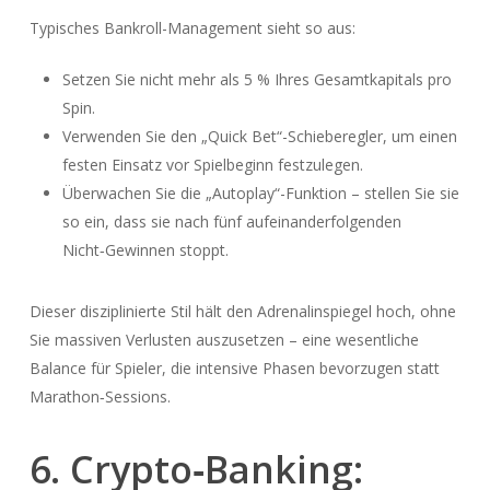
Typisches Bankroll-Management sieht so aus:
Setzen Sie nicht mehr als 5 % Ihres Gesamtkapitals pro
Spin.
Verwenden Sie den „Quick Bet“-Schieberegler, um einen
festen Einsatz vor Spielbeginn festzulegen.
Überwachen Sie die „Autoplay“-Funktion – stellen Sie sie
so ein, dass sie nach fünf aufeinanderfolgenden
Nicht‑Gewinnen stoppt.
Dieser disziplinierte Stil hält den Adrenalinspiegel hoch, ohne
Sie massiven Verlusten auszusetzen – eine wesentliche
Balance für Spieler, die intensive Phasen bevorzugen statt
Marathon‑Sessions.
6. Crypto‑Banking: