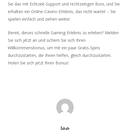
Sie das mit Echtzeit‑Support und rechtzeitigen Boni, und Sie
erhalten ein Online-Casino-Erlebnis, das nicht wartet – Sie
spielen einfach und ziehen weiter.
Bereit, dieses schnelle Gaming-Erlebnis zu erleben? Melden
Sie sich jetzt an und sichern Sie sich Ihren
Willkommensbonus, um mit ein paar Gratis‑Spins
durchzustarten, die Ihnen helfen, gleich durchzustarten.
Holen Sie sich jetzt Ihren Bonus!
lee