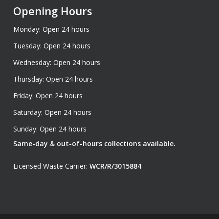
Opening Hours
Monday: Open 24 hours
Tuesday: Open 24 hours
Wednesday: Open 24 hours
Thursday: Open 24 hours
Friday: Open 24 hours
Saturday: Open 24 hours
Sunday: Open 24 hours
Same-day & out-of-hours collections available.
Licensed Waste Carrier:
WCR/R/3015884