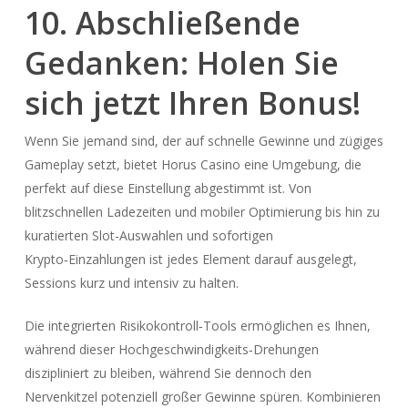
10. Abschließende
Gedanken: Holen Sie
sich jetzt Ihren Bonus!
Wenn Sie jemand sind, der auf schnelle Gewinne und zügiges
Gameplay setzt, bietet Horus Casino eine Umgebung, die
perfekt auf diese Einstellung abgestimmt ist. Von
blitzschnellen Ladezeiten und mobiler Optimierung bis hin zu
kuratierten Slot-Auswahlen und sofortigen
Krypto‑Einzahlungen ist jedes Element darauf ausgelegt,
Sessions kurz und intensiv zu halten.
Die integrierten Risikokontroll‑Tools ermöglichen es Ihnen,
während dieser Hochgeschwindigkeits‑Drehungen
diszipliniert zu bleiben, während Sie dennoch den
Nervenkitzel potenziell großer Gewinne spüren. Kombinieren