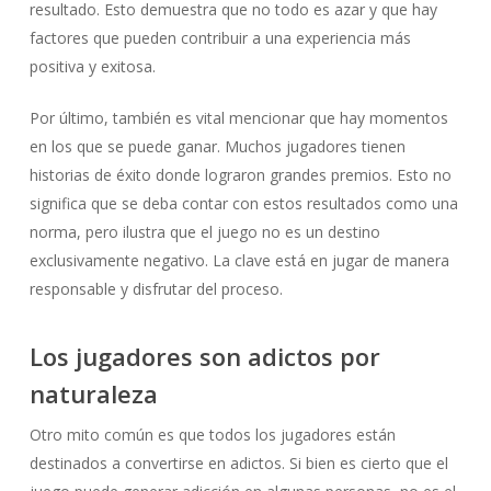
resultado. Esto demuestra que no todo es azar y que hay
factores que pueden contribuir a una experiencia más
positiva y exitosa.
Por último, también es vital mencionar que hay momentos
en los que se puede ganar. Muchos jugadores tienen
historias de éxito donde lograron grandes premios. Esto no
significa que se deba contar con estos resultados como una
norma, pero ilustra que el juego no es un destino
exclusivamente negativo. La clave está en jugar de manera
responsable y disfrutar del proceso.
Los jugadores son adictos por
naturaleza
Otro mito común es que todos los jugadores están
destinados a convertirse en adictos. Si bien es cierto que el