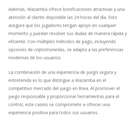
Además, Wazamba ofrece bonificaciones atractivas y una
atención al cliente disponible las 24 horas del día. Esto
asegura que los jugadores tengan apoyo en cualquier
momento y puedan resolver sus dudas de manera rápida y
eficiente. Con múltiples métodos de pago, incluyendo
opciones de criptomonedas, se adapta a las preferencias
modernas de los usuarios.
La combinación de una experiencia de juego segura y
entretenida es lo que distingue a Wazamba en el
competitivo mercado del juego en línea. Al promover el
juego responsable y proporcionar herramientas para el
control, este casino se compromete a ofrecer una
experiencia positiva para todos sus usuarios.