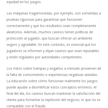
equidad en los juegos.
Las máquinas tragamonedas, por ejemplo, son sometidas a
pruebas rigurosas para garantizar que funcionen
correctamente y que los resultados sean completamente
aleatorios. Además, muchos casinos tienen políticas de
protección al jugador, que buscan ofrecer un ambiente
seguro y agradable. En este contexto, es esencial que los
jugadores se informen y elijan casinos que sean reputables
y estén regulados por autoridades competentes.
Los mitos sobre trampas y engaños a menudo provienen de
la falta de conocimiento o experiencias negativas aisladas.
La educación sobre cómo funcionan realmente los juegos
puede ayudar a desmitificar estos conceptos erróneos. Al
final del día, los casinos buscan mantener la satisfacción del
cliente para fomentar la repetición del negocio, lo que no es
compatible con el fraude.