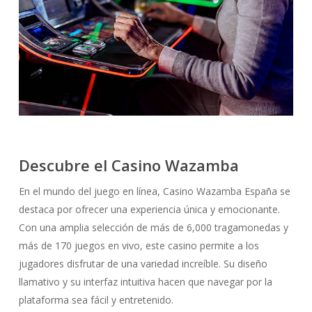
Descubre el Casino Wazamba
En el mundo del juego en línea, Casino Wazamba España se
destaca por ofrecer una experiencia única y emocionante.
Con una amplia selección de más de 6,000 tragamonedas y
más de 170 juegos en vivo, este casino permite a los
jugadores disfrutar de una variedad increíble. Su diseño
llamativo y su interfaz intuitiva hacen que navegar por la
plataforma sea fácil y entretenido.