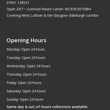
07561 138531
Open 24/7 • Licensed Waste Carrier: WCR/R/3015884
Covering West Lothian & the Glasgow–Edinburgh corridor
Opening Hours
Monday: Open 24 hours
Tuesday: Open 24 hours
Wednesday: Open 24 hours
Thursday: Open 24 hours
Friday: Open 24 hours
Saturday: Open 24 hours
Sunday: Open 24 hours
Same-day & out-of-hours collections available.