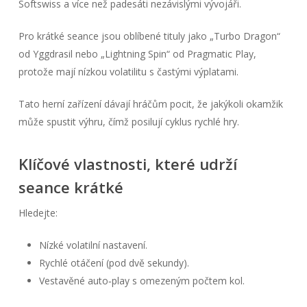
Softswiss a více než padesáti nezávislými vývojáři.
Pro krátké seance jsou oblíbené tituly jako „Turbo Dragon“
od Yggdrasil nebo „Lightning Spin“ od Pragmatic Play,
protože mají nízkou volatilitu s častými výplatami.
Tato herní zařízení dávají hráčům pocit, že jakýkoli okamžik
může spustit výhru, čímž posilují cyklus rychlé hry.
Klíčové vlastnosti, které udrží
seance krátké
Hledejte:
Nízké volatilní nastavení.
Rychlé otáčení (pod dvě sekundy).
Vestavěné auto‑play s omezeným počtem kol.