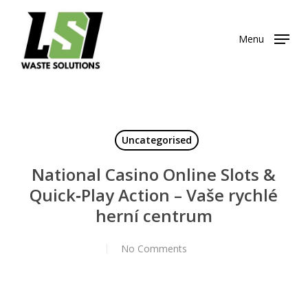
Skip
to
Menu
main
content
Uncategorised
National Casino Online Slots &
Quick‑Play Action – Vaše rychlé
herní centrum
No Comments